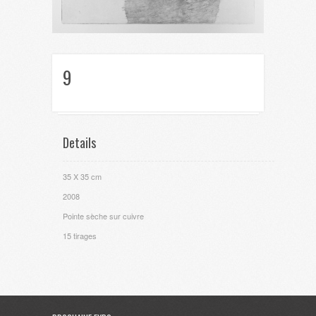
9
Details
35 X 35 cm
2008
Pointe sèche sur cuivre
15 tirages