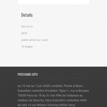
Details
30x19 cm
2015
pointe sèche sur cuivre
10 tirages
PROCHAINE EXPO
du 15 mai au 7 juin 2025 L'entaille, Pointe et Burin
Exposition collective Fondation Taylor 1, rue la Bruyère
75009 Paris du 19 au 31 mai Fête de l'estampe au
château de Grouchy, Osny Exposition collective Hôtel
de ville 14 rue William Thornley 95520 Osny