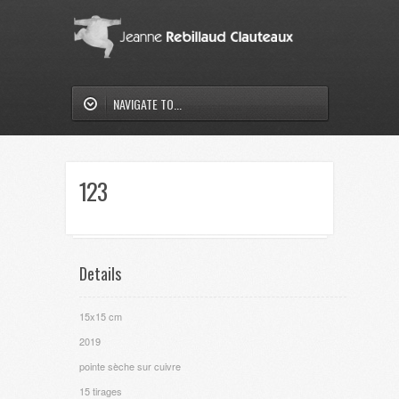
NAVIGATE TO...
123
Details
15x15 cm
2019
pointe sèche sur cuivre
15 tirages