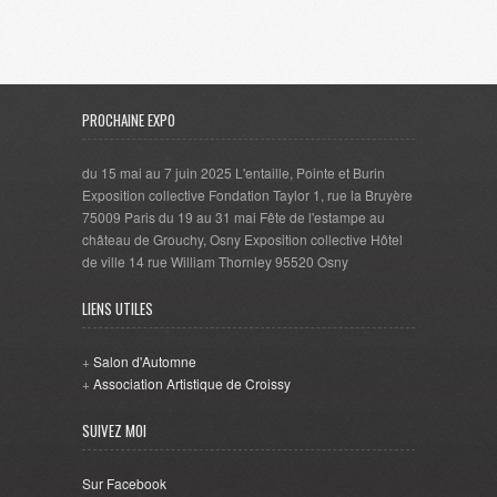
PROCHAINE EXPO
du 15 mai au 7 juin 2025 L'entaille, Pointe et Burin
Exposition collective Fondation Taylor 1, rue la Bruyère
75009 Paris du 19 au 31 mai Fête de l'estampe au
château de Grouchy, Osny Exposition collective Hôtel
de ville 14 rue William Thornley 95520 Osny
LIENS UTILES
+
Salon d'Automne
+
Association Artistique de Croissy
SUIVEZ MOI
Sur Facebook