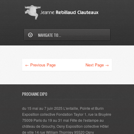
NAVIGATE TO...
← Previous Page
Next Page →
PROCHAINE EXPO
du 15 mai au 7 juin 2025 L'entaille, Pointe et Burin
Exposition collective Fondation Taylor 1, rue la Bruyère
75009 Paris du 19 au 31 mai Fête de l'estampe au
château de Grouchy, Osny Exposition collective Hôtel
de ville 14 rue William Thornley 95520 Osny