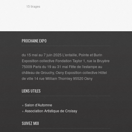
15 tirages
PROCHAINE EXPO
du 15 mai au 7 juin 2025 L'entaille, Pointe et Burin
Exposition collective Fondation Taylor 1, rue la Bruyère
75009 Paris du 19 au 31 mai Fête de l'estampe au
château de Grouchy, Osny Exposition collective Hôtel
de ville 14 rue William Thornley 95520 Osny
LIENS UTILES
+
Salon d'Automne
+
Association Artistique de Croissy
SUIVEZ MOI