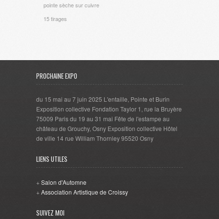
pointe sèche sur cuivre
15 tirages
PROCHAINE EXPO
du 15 mai au 7 juin 2025 L'entaille, Pointe et Burin
Exposition collective Fondation Taylor 1, rue la Bruyère
75009 Paris du 19 au 31 mai Fête de l'estampe au
château de Grouchy, Osny Exposition collective Hôtel
de ville 14 rue William Thornley 95520 Osny
LIENS UTILES
+
Salon d'Automne
+
Association Artistique de Croissy
SUIVEZ MOI